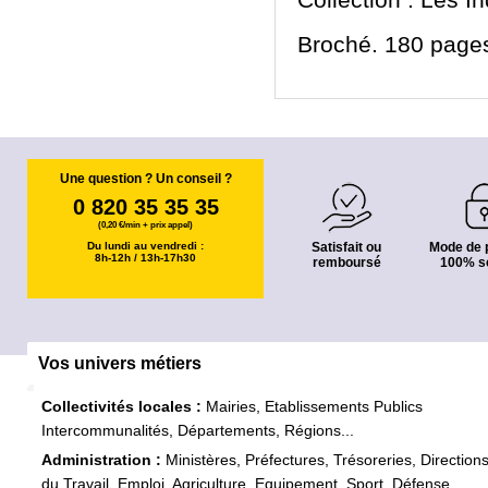
Collection : Les I
Broché. 180 pages
Une question ? Un conseil ?
0 820 35 35 35
(0,20 €/min + prix appel)
Du lundi au vendredi :
Satisfait ou
Mode de 
8h-12h / 13h-17h30
remboursé
100% s
Vos univers métiers
Collectivités locales :
Mairies, Etablissements Publics
Intercommunalités, Départements, Régions...
Administration :
Ministères, Préfectures, Trésoreries, Direction
du Travail, Emploi, Agriculture, Equipement, Sport, Défense...