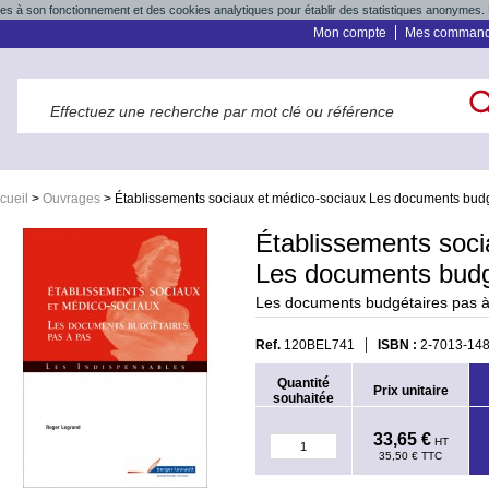
res à son fonctionnement et des cookies analytiques pour établir des statistiques anonymes. 
Mon compte
Mes comman
cueil
>
Ouvrages
>
Établissements sociaux et médico-sociaux Les documents budg
Établissements soci
Les documents budg
Les documents budgétaires pas 
Ref.
120BEL741
ISBN :
2-7013-14
Quantité
Prix unitaire
souhaitée
33,65 €
HT
35,50 €
TTC