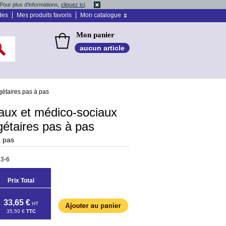
Pour plus d'informations,
cliquez ici
.
des
Mes produits favoris
Mon catalogue
Mon panier
aucun article
étaires pas à pas
aux et médico-sociaux
étaires pas à pas
à pas
83-6
Prix Total
33,65 €
HT
35,50 €
TTC