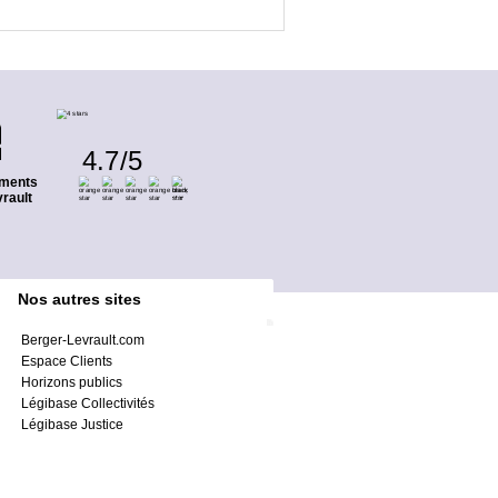
4.7
/
5
ments
rault
Nos autres sites
Berger-Levrault.com
Espace Clients
Horizons publics
Légibase Collectivités
Légibase Justice