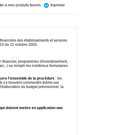
ter à mes produits favoris
Imprimer
financière des établissements et services
010 du 22 octobre 2003.
an financier, programmes d'investissement,
s...) ou remplir les nombreux formulaires
ouvre l'ensemble de la procédure
: les
nts s'y trouvent commentés thème par
: l'élaboration du budget prévisionnel, la
 qui doivent mettre en application une