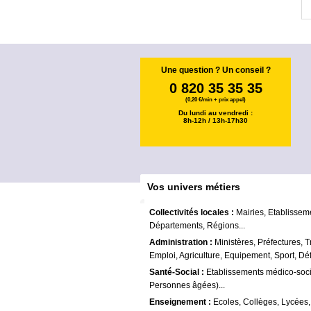
Une question ? Un conseil ?
0 820 35 35 35
(0,20 €/min + prix appel)
Du lundi au vendredi :
8h-12h / 13h-17h30
Vos univers métiers
Collectivités locales :
Mairies, Etablissem
Départements, Régions...
Administration :
Ministères, Préfectures, T
Emploi, Agriculture, Equipement, Sport, Déf
Santé-Social :
Etablissements médico-soc
Personnes âgées)...
Enseignement :
Ecoles, Collèges, Lycées,