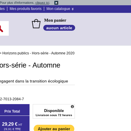
Pour plus d'informations,
cliquez ici
.
des
Mes produits favoris
Mon catalogue
Mon panier
aucun article
>
Horizons publics - Hors-série - Automne 2020
Hors-série - Automne
engagent dans la transition écologique
-2-7013-2084-7
Disponible
Prix Total
Livraison sous 72 heures
29,29 €
HT
29,91 €
TTC