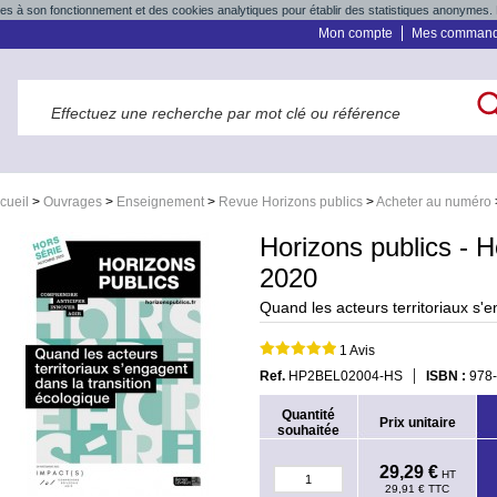
res à son fonctionnement et des cookies analytiques pour établir des statistiques anonymes. 
Mon compte
Mes comman
cueil
>
Ouvrages
>
Enseignement
>
Revue Horizons publics
>
Acheter au numéro
Horizons publics - 
2020
Quand les acteurs territoriaux s'
1 Avis
Ref.
HP2BEL02004-HS
ISBN :
978
Quantité
Prix unitaire
souhaitée
29,29 €
HT
29,91 €
TTC