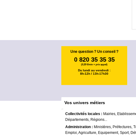
Une question ? Un conseil ?
0 820 35 35 35
(0,20 €/min + prix appel)
Du lundi au vendredi :
8h-12h / 13h-17h30
Vos univers métiers
Collectivités locales :
Mairies, Etablissem
Départements, Régions...
Administration :
Ministères, Préfectures, T
Emploi, Agriculture, Equipement, Sport, Déf