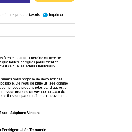
ter à mes produits favoris
Imprimer
s à en choisir un, l’héroïne du livre de
s que toutes les figues pourrissent et
c’est ce que les acteurs territoriaux
 publics
vous propose de découvrir ces
du possible. De l’eau de pluie utilisée comme
ement des produits jetés par d’autres, en
-série vous propose un voyage au cœur de
duels finissent par entraîner un mouvement
 Bras - Stéphane Vincent
n Perdrigeat - Léa Tramontin