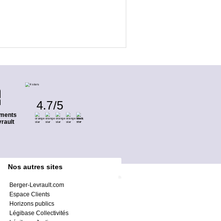
4.7
/
5
ments
rault
Nos autres sites
Berger-Levrault.com
Espace Clients
Horizons publics
Légibase Collectivités