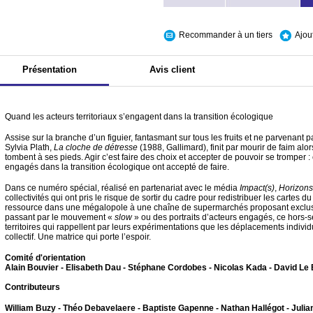
Recommander à un tiers
Ajou
Présentation
Avis client
Quand les acteurs territoriaux s’engagent dans la transition écologique
Assise sur la branche d’un figuier, fantasmant sur tous les fruits et ne parvenant pa
Sylvia Plath,
La cloche de détresse
(1988, Gallimard), finit par mourir de faim alor
tombent à ses pieds. Agir c’est faire des choix et accepter de pouvoir se tromper : 
engagés dans la transition écologique ont accepté de faire.
Dans ce numéro spécial, réalisé en partenariat avec le média
Impact(s)
,
Horizons
collectivités qui ont pris le risque de sortir du cadre pour redistribuer les cartes 
ressource dans une mégalopole à une chaîne de supermarchés proposant exclusiv
passant par le mouvement «
slow
» ou des portraits d’acteurs engagés, ce hors
territoires qui rappellent par leurs expérimentations que les déplacements indivi
collectif. Une matrice qui porte l’espoir.
Comité d'orientation
Alain Bouvier - Elisabeth Dau - Stéphane Cordobes - Nicolas Kada - David Le
Contributeurs
William Buzy - Théo Debavelaere - Baptiste Gapenne - Nathan Hallégot - Julia