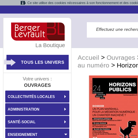
Ce site utilise des cookies nécessaires à son fonctionnement et des cooki
La Boutique
Accueil
>
Ouvrages
TOUS LES UNIVERS
au numéro
>
Horizo
Votre univers :
OUVRAGES
COLLECTIVITÉS LOCALES
ADMINISTRATION
SANTÉ-SOCIAL
ENSEIGNEMENT