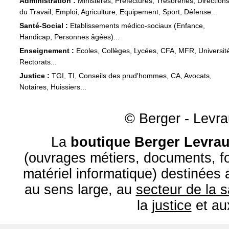
Administration :
Ministères, Préfectures, Trésoreries, Direction
du Travail, Emploi, Agriculture, Equipement, Sport, Défense...
Santé-Social :
Etablissements médico-sociaux (Enfance,
Handicap, Personnes âgées)...
Enseignement :
Ecoles, Collèges, Lycées, CFA, MFR, Universit
Rectorats...
Justice :
TGI, TI, Conseils des prud'hommes, CA, Avocats,
Notaires, Huissiers...
© Berger - Levrau
La
boutique Berger Levrau
(ouvrages métiers, documents, fo
matériel informatique) destinées
au sens large, au
secteur de la 
la
justice
et a