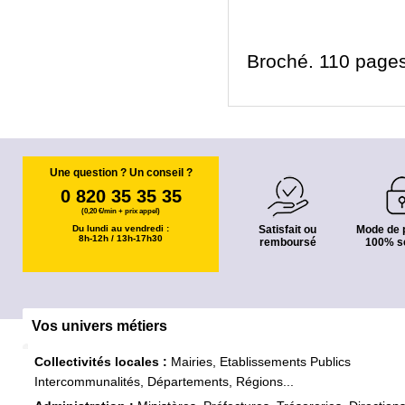
Broché. 110 pages
Une question ? Un conseil ?
0 820 35 35 35
(0,20 €/min + prix appel)
Du lundi au vendredi :
Satisfait ou
Mode de 
8h-12h / 13h-17h30
remboursé
100% s
Vos univers métiers
Collectivités locales :
Mairies, Etablissements Publics
Intercommunalités, Départements, Régions...