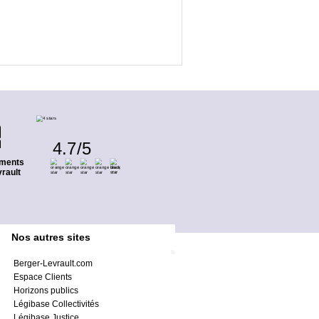
4.7
/
5
ments
rault
Nos autres sites
Berger-Levrault.com
Espace Clients
Horizons publics
Légibase Collectivités
Légibase Justice