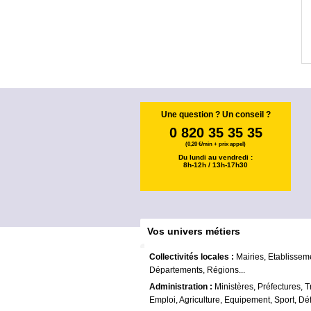
Une question ? Un conseil ?
0 820 35 35 35
(0,20 €/min + prix appel)
Du lundi au vendredi :
8h-12h / 13h-17h30
Vos univers métiers
Collectivités locales :
Mairies, Etablissem
Départements, Régions...
Administration :
Ministères, Préfectures, T
Emploi, Agriculture, Equipement, Sport, Déf