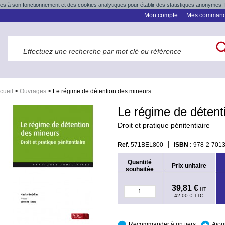
res à son fonctionnement et des cookies analytiques pour établir des statistiques anonymes. 
Mon compte
Mes comman
cueil
>
Ouvrages
>
Le régime de détention des mineurs
Le régime de détent
Droit et pratique pénitentiaire
Ref.
571BEL800
ISBN :
978-2-7013
Quantité
Prix unitaire
souhaitée
39,81 €
HT
42,00 €
TTC
Recommander à un tiers
Ajou