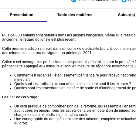
Présentation
Table des matières
Auteur(s)
Plus de 800 enfants sont détenus dans les prisons françaises. Même si la réflexi
ancienne, le regard du juriste est plus récent.
Cette première édition s’inscrit dans un contexte d’actualité brûlant, comme en 
des mineurs qui entrera en vigueur au printemps 2021.
Grâce à cet ouvrage, les professionnels disposent à présent, et pour la première fo
pénitentiaire appliqué aux mineurs et sont en mesure de répondre notamment au
Comment est organisé l’établissement pénitentiaire pour recevoir et pre
mineurs ?
Quels sont les droits du mineur détenu et comment peut-il les exercer ?
Quelles sont les procédures en matière de sortie et d’aménagement de pe
Les "+" de l'ouvrage :
Un outil pratique de compréhension de la réforme, qui rassemble l’ensem
appliquées en prison. Tous les aspets de la vie en détention du mineur sont
charge scolaire et médicale, jusqu'à sa sortie.
Une cartographie du droit pénitentiaire des mineurs, complète et actualisé
du droit.