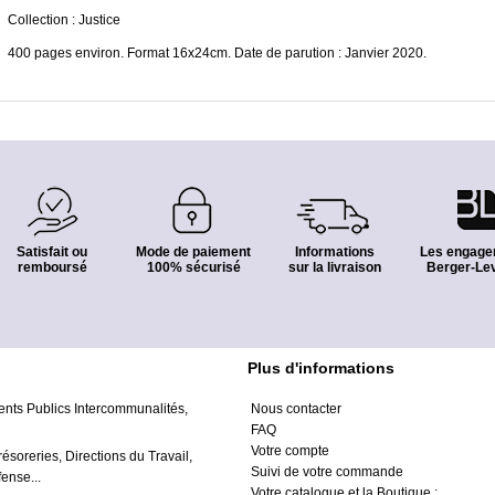
Collection : Justice
400 pages environ. Format 16x24cm. Date de parution : Janvier 2020.
Satisfait ou
Mode de paiement
Informations
Les engage
remboursé
100% sécurisé
sur la livraison
Berger-Lev
Plus d'informations
ents Publics Intercommunalités,
Nous contacter
FAQ
Votre compte
résoreries, Directions du Travail,
Suivi de votre commande
ense...
Votre catalogue et la Boutique :