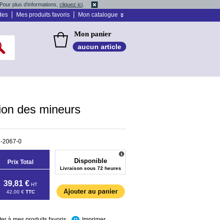
Pour plus d'informations,
cliquez ici
.
des
Mes produits favoris
Mon catalogue
Mon panier
aucun article
ion des mineurs
-2067-0
Disponible
Prix Total
Livraison sous 72 heures
39,81 €
HT
42,00 €
TTC
ter à mes produits favoris
Imprimer