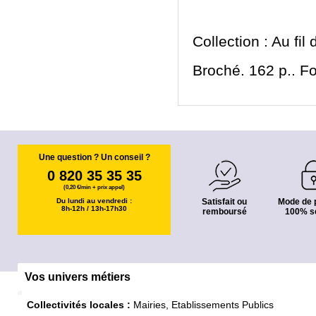
Collection : Au fil
Broché. 162 p.. F
Une question ? Un conseil ?
0 820 35 35 35
(0,20 €/min + prix appel)
Du lundi au vendredi :
Satisfait ou
Mode de 
8h-12h / 13h-17h30
remboursé
100% s
Vos univers métiers
Collectivités locales :
Mairies, Etablissements Publics