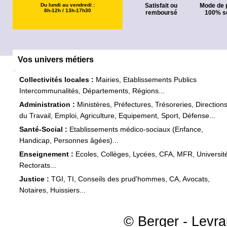
Du lundi au vendredi :
Satisfait ou
Mode de 
8h-12h / 13h-17h30
remboursé
100% s
Vos univers métiers
Collectivités locales :
Mairies, Etablissements Publics
Intercommunalités, Départements, Régions...
Administration :
Ministères, Préfectures, Trésoreries, Direction
du Travail, Emploi, Agriculture, Equipement, Sport, Défense...
Santé-Social :
Etablissements médico-sociaux (Enfance,
Handicap, Personnes âgées)...
Enseignement :
Ecoles, Collèges, Lycées, CFA, MFR, Universit
Rectorats...
Justice :
TGI, TI, Conseils des prud'hommes, CA, Avocats,
Notaires, Huissiers...
© Berger - Levrau