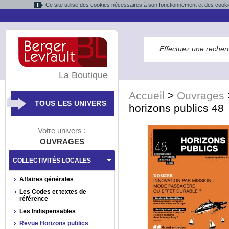
Ce site utilise des cookies nécessaires à son fonctionnement et des cooki
La Boutique
Accueil
>
Ouvrages
TOUS LES UNIVERS
horizons publics 48
Votre univers :
OUVRAGES
COLLECTIVITÉS LOCALES
Affaires générales
Les Codes et textes de
référence
Les Indispensables
Revue Horizons publics