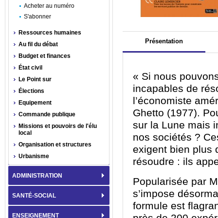
Acheter au numéro
S'abonner
Ressources humaines
Présentation
Au fil du débat
Budget et finances
État civil
« Si nous pouvon
Le Point sur
incapables de réso
Élections
l’économiste amér
Equipement
Ghetto (1977). P
Commande publique
sur la Lune mais 
Missions et pouvoirs de l'élu
local
nos sociétés ? Ces
Organisation et structures
exigent bien plus 
Urbanisme
résoudre : ils appe
ADMINISTRATION
Popularisée par M
s’impose désormai
SANTÉ-SOCIAL
formule est flagra
ENSEIGNEMENT