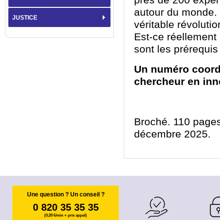
près de 200 expér
autour du monde. 
JUSTICE
véritable révoluti
Est-ce réellement
sont les prérequis
Un numéro coordo
chercheur en inn
Broché. 110 pages
décembre 2025.
Une question ? Un conseil ?
0 820 35 35 35
(0,20 €/min + prix appel)