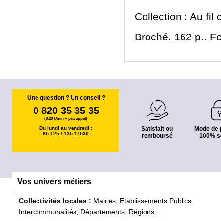
Collection : Au fil
Broché. 162 p.. F
Une question ? Un conseil ?
0 820 35 35 35
(0,20 €/min + prix appel)
Du lundi au vendredi :
Satisfait ou
Mode de 
8h-12h / 13h-17h30
remboursé
100% s
Vos univers métiers
Collectivités locales :
Mairies, Etablissements Publics
Intercommunalités, Départements, Régions...