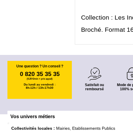
Collection : Les I
Broché. Format 16
Une question ? Un conseil ?
0 820 35 35 35
(0,20 €/min + prix appel)
Du lundi au vendredi :
Satisfait ou
Mode de 
8h-12h / 13h-17h30
remboursé
100% s
Vos univers métiers
Collectivités locales :
Mairies, Etablissements Publics