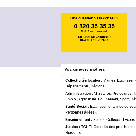
Une question ? Un conseil ?
0 820 35 35 35
(0,20 €/min + prix appel)
Du lundi au vendredi :
8h-12h / 13h-17h30
Vos univers métiers
Collectivités locales :
Mairies, Etablissem
Départements, Régions...
Administration :
Ministères, Préfectures, T
Emploi, Agriculture, Equipement, Sport, Déf
Santé-Social :
Etablissements médico-soc
Personnes âgées)...
Enseignement :
Ecoles, Collèges, Lycées,
Justice :
TGI, TI, Conseils des prud'homme
Huissiers...