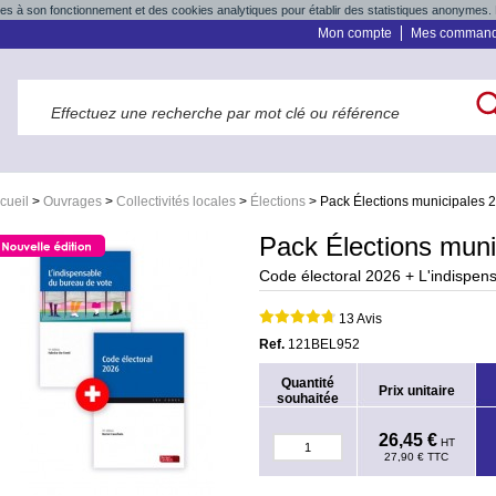
res à son fonctionnement et des cookies analytiques pour établir des statistiques anonymes. 
Mon compte
Mes comman
cueil
>
Ouvrages
>
Collectivités locales
>
Élections
>
Pack Élections municipales 
Pack Élections muni
Code électoral 2026 + L'indispen
13 Avis
Ref.
121BEL952
Quantité
Prix unitaire
souhaitée
26,45 €
HT
27,90 €
TTC