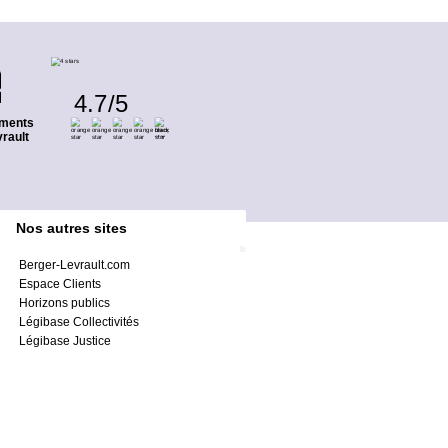
4.7
/
5
ments
rault
Nos autres sites
Berger-Levrault.com
Espace Clients
Horizons publics
Légibase Collectivités
Légibase Justice