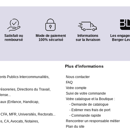
Satisfait ou
Mode de paiement
Informations
Les engage
remboursé
100% sécurisé
sur la livraison
Berger-Lev
Plus d'informations
ents Publics Intercommunalités,
Nous contacter
FAQ
Votre compte
résoreries, Directions du Travail,
Suivi de votre commande
ense...
Votre catalogue et la Boutique :
iaux (Enfance, Handicap,
-
Demande de catalogue
-
Estimer mes frais de port
 CFA, MFR, Universités, Rectorats...
-
Commande rapide
Rencontrer un responsable métier
s, CA, Avocats, Notaires,
Plan du site