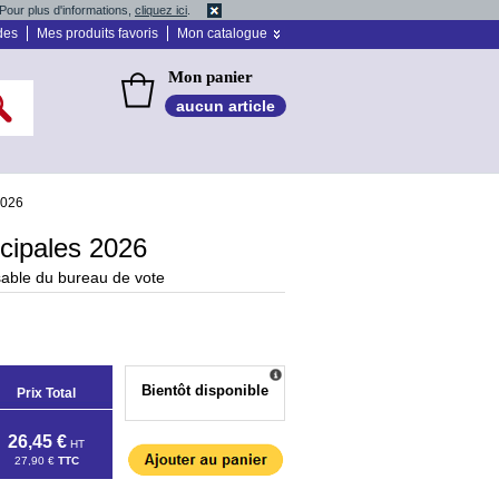
Pour plus d'informations,
cliquez ici
.
des
Mes produits favoris
Mon catalogue
Mon panier
aucun article
2026
cipales 2026
sable du bureau de vote
Bientôt disponible
Prix Total
26,45 €
HT
27,90 €
TTC