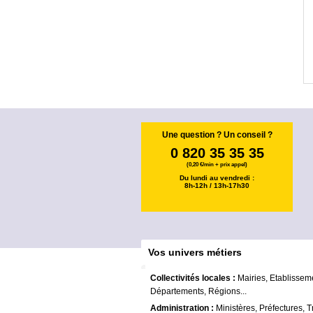
Une question ? Un conseil ?
0 820 35 35 35
(0,20 €/min + prix appel)
Du lundi au vendredi :
8h-12h / 13h-17h30
Vos univers métiers
Collectivités locales :
Mairies, Etablissem
Départements, Régions...
Administration :
Ministères, Préfectures, T