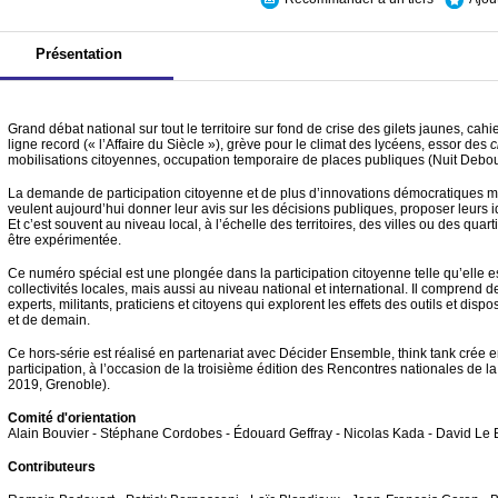
Présentation
Grand débat national sur tout le territoire sur fond de crise des gilets jaunes, cah
ligne record (« l’Affaire du Siècle »), grève pour le climat des lycéens, essor des
c
mobilisations citoyennes, occupation temporaire de places publiques (Nuit Debo
La demande de participation citoyenne et de plus d’innovations démocratiques mar
veulent aujourd’hui donner leur avis sur les décisions publiques, proposer leurs i
Et c’est souvent au niveau local, à l’échelle des territoires, des villes ou des quar
être expérimentée.
Ce numéro spécial est une plongée dans la participation citoyenne telle qu’elle e
collectivités locales, mais aussi au niveau national et international. Il compren
experts, militants, praticiens et citoyens qui explorent les effets des outils et dispo
et de demain.
Ce hors-série est réalisé en partenariat avec Décider Ensemble, think tank crée en
participation, à l’occasion de la troisième édition des Rencontres nationales de la
2019, Grenoble).
Comité d'orientation
Alain Bouvier - Stéphane Cordobes - Édouard Geffray - Nicolas Kada - David Le 
Contributeurs