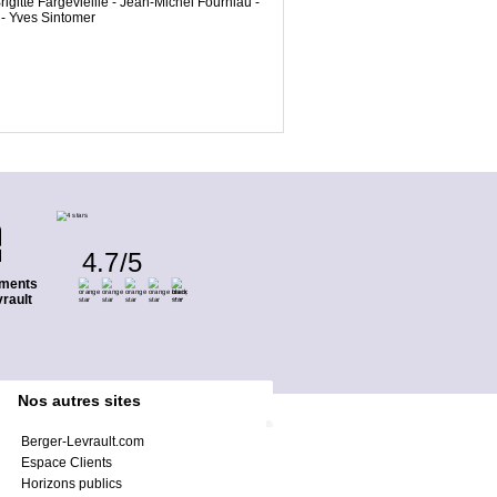
gitte Fargevieille - Jean-Michel Fourniau -
 - Yves Sintomer
4.7
/
5
ments
rault
Nos autres sites
Berger-Levrault.com
Espace Clients
Horizons publics