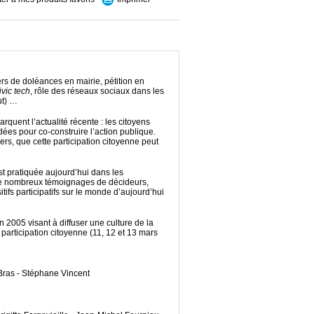
iers de doléances en mairie, pétition en
ivic tech
, rôle des réseaux sociaux dans les
ut) …
quent l’actualité récente : les citoyens
dées pour co-construire l’action publique.
tiers, que cette participation citoyenne peut
st pratiquée aujourd’hui dans les
d de nombreux témoignages de décideurs,
sitifs participatifs sur le monde d’aujourd’hui
 2005 visant à diffuser une culture de la
 participation citoyenne (11, 12 et 13 mars
Bras - Stéphane Vincent