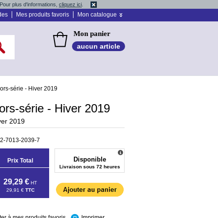
Pour plus d'informations,
cliquez ici
.
des
Mes produits favoris
Mon catalogue
Mon panier
aucun article
ors-série - Hiver 2019
ors-série - Hiver 2019
iver 2019
-2-7013-2039-7
Disponible
Prix Total
Livraison sous 72 heures
29,29 €
HT
29,91 €
TTC
ter à mes produits favoris
Imprimer