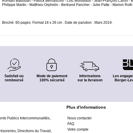
Romain Badouart - Patrick Bernasconi - Loïc Blondiaux - Jean-François Caron - Bri
Philippe Martin - Matthieu Orphelin - Bertrand Pancher - Julie Patte - Marion Roth
Broché. 60 pages. Format 18 x 26 cm . Date de parution : Mars 2019.
Satisfait ou
Mode de paiement
Informations
Les engage
remboursé
100% sécurisé
sur la livraison
Berger-Lev
Plus d'informations
ents Publics Intercommunalités,
Nous contacter
FAQ
Votre compte
résoreries, Directions du Travail,