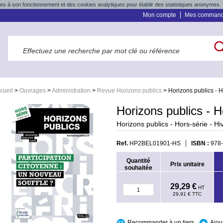
res à son fonctionnement et des cookies analytiques pour établir des statistiques anonymes. 
Mon compte
Mes comman
cueil
>
Ouvrages
>
Administration
>
Revue Horizons publics
>
Horizons publics - H
Horizons publics - H
Horizons publics - Hors-série - H
Ref.
HP2BEL01901-HS
ISBN :
978
Quantité
Prix unitaire
souhaitée
29,29 €
HT
29,91 €
TTC
Recommander à un tiers
Ajou