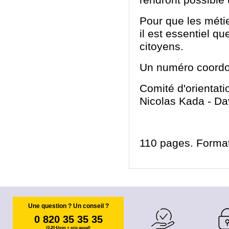
rendront possible 
Pour que les métie
il est essentiel qu
citoyens.
Un numéro coordon
Comité d'orientati
Nicolas Kada
- Da
110 pages. Format
Une question ? Un conseil ?
0 820 35 35 35
(0,20 €/min + prix appel)