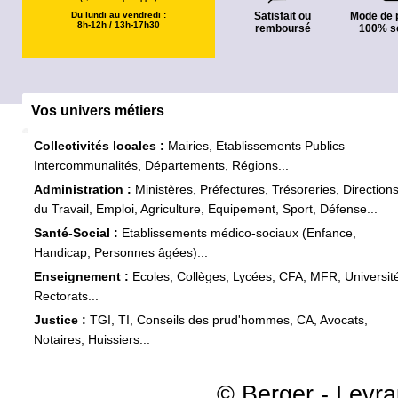
Du lundi au vendredi :
Satisfait ou
Mode de 
8h-12h / 13h-17h30
remboursé
100% s
Vos univers métiers
Collectivités locales :
Mairies, Etablissements Publics
Intercommunalités, Départements, Régions...
Administration :
Ministères, Préfectures, Trésoreries, Direction
du Travail, Emploi, Agriculture, Equipement, Sport, Défense...
Santé-Social :
Etablissements médico-sociaux (Enfance,
Handicap, Personnes âgées)...
Enseignement :
Ecoles, Collèges, Lycées, CFA, MFR, Universit
Rectorats...
Justice :
TGI, TI, Conseils des prud'hommes, CA, Avocats,
Notaires, Huissiers...
© Berger - Levrau