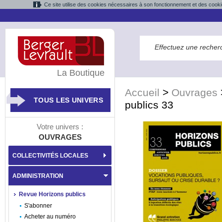
Ce site utilise des cookies nécessaires à son fonctionnement et des cooki
La Boutique
Accueil
>
Ouvrages
TOUS LES UNIVERS
publics 33
Votre univers :
OUVRAGES
COLLECTIVITÉS LOCALES
ADMINISTRATION
Revue Horizons publics
S'abonner
Acheter au numéro