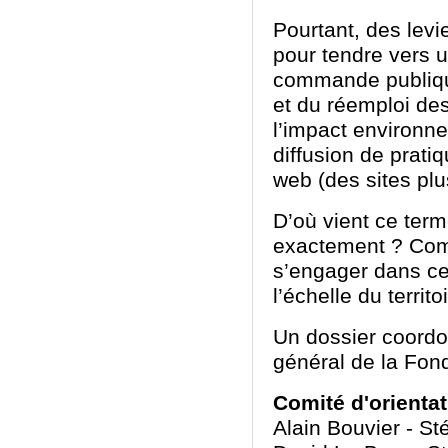
Pourtant, des levi
pour tendre vers u
commande publique
et du réemploi de
l’impact environn
diffusion de prati
web (des sites plu
D’où vient ce term
exactement­ ? Comm
s’engager dans cet
l’échelle du territo
Un dossier coord
général de la Fon
Comité d'orienta
Alain Bouvier - S