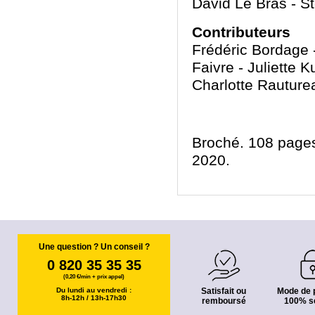
David Le Bras - S
Contributeurs
Frédéric Bordage -
Faivre - Juliette
Charlotte Rauture
Broché. 108 pages
2020.
Une question ? Un conseil ?
0 820 35 35 35
(0,20 €/min + prix appel)
Du lundi au vendredi :
Satisfait ou
Mode de 
8h-12h / 13h-17h30
remboursé
100% s