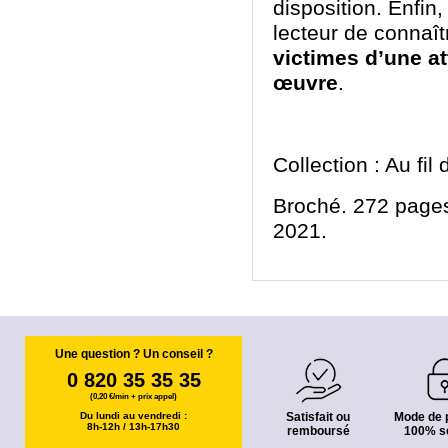
disposition. Enfin
lecteur de connaît
victimes d’une a
œuvre
.
Collection : Au fil
Broché. 272 pages
2021.
Une question ? Un conseil ?
0 820 35 35 35
(0,20 €/min + prix appel)
Du lundi au vendredi :
Satisfait ou
Mode de 
8h-12h / 13h-17h30
remboursé
100% s