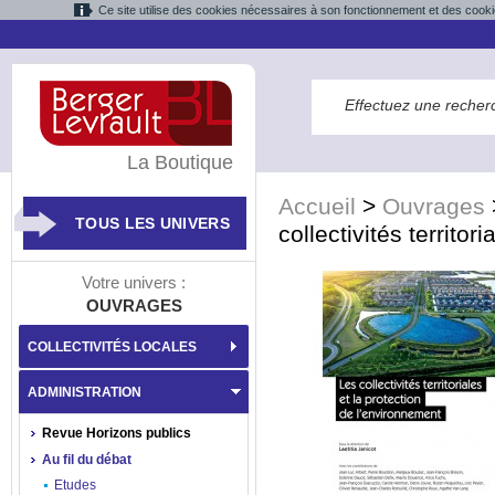
Ce site utilise des cookies nécessaires à son fonctionnement et des cooki
La Boutique
Accueil
>
Ouvrages
TOUS LES UNIVERS
collectivités territor
Votre univers :
OUVRAGES
COLLECTIVITÉS LOCALES
ADMINISTRATION
Revue Horizons publics
Au fil du débat
Etudes