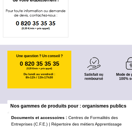
Une question ? Un conseil ?
0 820 35 35 35
(0,20 €/min + prix appel)
Du lundi au vendredi :
Satisfait ou
Mode de 
8h-12h / 13h-17h30
remboursé
100% s
Nos gammes de produits pour : organismes publics
Documents et accessoires :
Centres de Formalités des
Entreprises (C.F.E.)
|
Répertoire des métiers
Apprentissage