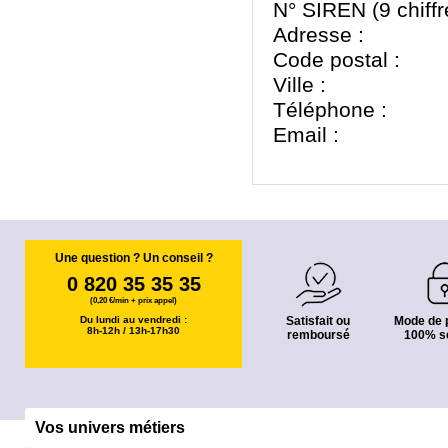
N° SIREN (9 chiffr
Adresse :
Code postal :
Ville :
Téléphone :
Email :
Une question ? Un conseil ?
0 820 35 35 35
(0,20 €/min + prix appel)
Du lundi au vendredi :
Satisfait ou
Mode de 
8h-12h / 13h-17h30
remboursé
100% s
Vos univers métiers