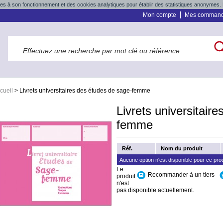
res à son fonctionnement et des cookies analytiques pour établir des statistiques anonymes. 
Mon compte
Mes comman
cueil
>
Livrets universitaires des études de sage-femme
Livrets universitair
femme
Réf.
Nom du produit
Aucune option n'est disponible pour ce prod
Le
Recommander à un tiers
produit
n'est
pas disponible actuellement.