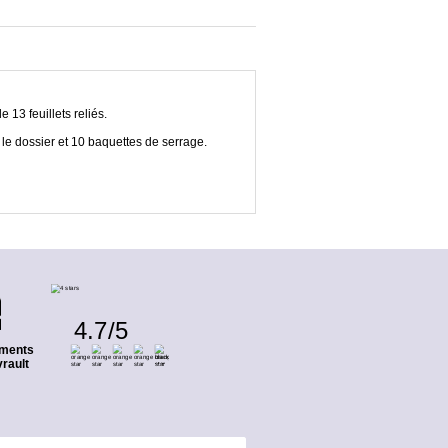
13 feuillets reliés.
e dossier et 10 baquettes de serrage.
4.7
/
5
ments
rault