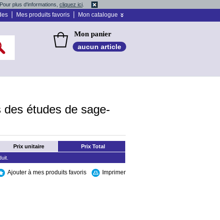
Pour plus d'informations,
cliquez ici
.
des
Mes produits favoris
Mon catalogue
Mon panier
aucun article
es des études de sage-
Prix unitaire
Prix Total
uit.
Ajouter à mes produits favoris
Imprimer