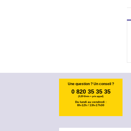
Une question ? Un conseil ?
0 820 35 35 35
(0,20 €/min + prix appel)
Du lundi au vendredi :
8h-12h / 13h-17h30