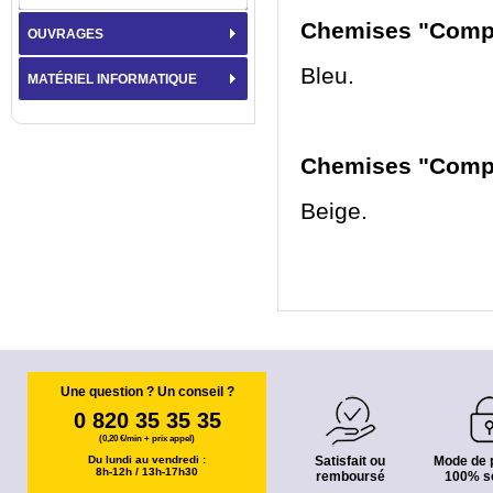
Chemises "Compta
OUVRAGES
Bleu.
MATÉRIEL INFORMATIQUE
Chemises "Compta
Beige.
Une question ? Un conseil ?
0 820 35 35 35
(0,20 €/min + prix appel)
Du lundi au vendredi :
Satisfait ou
Mode de 
8h-12h / 13h-17h30
remboursé
100% s