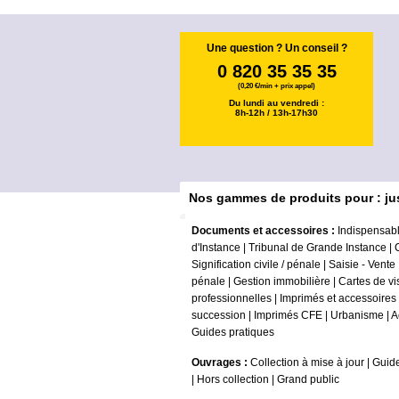
Une question ? Un conseil ?
0 820 35 35 35
(0,20 €/min + prix appel)
Du lundi au vendredi :
8h-12h / 13h-17h30
Nos gammes de produits pour : ju
Documents et accessoires :
Indispensabl
d'Instance
|
Tribunal de Grande Instance
|
Signification civile / pénale
|
Saisie - Vente
pénale
|
Gestion immobilière
|
Cartes de vi
professionnelles
|
Imprimés et accessoires
succession
|
Imprimés CFE
|
Urbanisme
|
A
Guides pratiques
Ouvrages :
Collection à mise à jour
|
Guide
|
Hors collection
|
Grand public