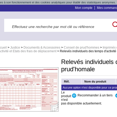
res à son fonctionnement et des cookies analytiques pour établir des statistiques anonymes. 
Mon compte
Mes comman
cueil
>
Justice
>
Documents & Accessoires
>
Conseil de prud'hommes
>
Imprimés 
activité et Etats des frais de déplacement
>
Relevés individuels des temps d'activit
Relevés individuels 
prud'homale
Réf.
Nom du produit
Aucune option n'est disponible pour ce prod
Le
Recommander à un tiers
produit
n'est
pas disponible actuellement.