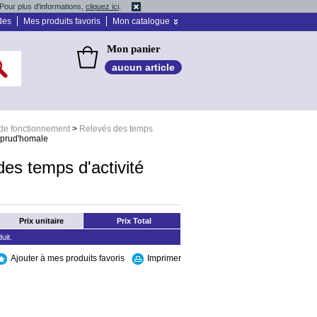
Pour plus d'informations,
cliquez ici
.
des
Mes produits favoris
Mon catalogue
Mon panier
aucun article
de fonctionnement
>
Relevés des temps
é prud'homale
des temps d'activité
Prix unitaire
Prix Total
uit.
Ajouter à mes produits favoris
Imprimer