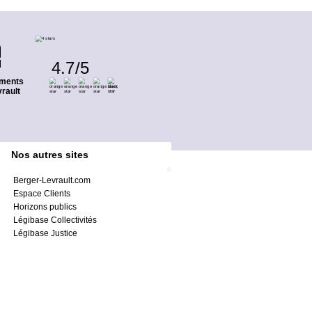
4.7
/
5
ments
rault
Nos autres sites
Berger-Levrault.com
Espace Clients
Horizons publics
Légibase Collectivités
Légibase Justice