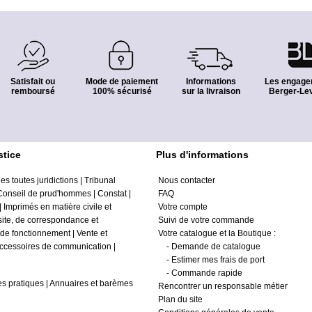
Satisfait ou
Mode de paiement
Informations
Les engage
remboursé
100% sécurisé
sur la livraison
Berger-Lev
stice
Plus d'informations
es toutes juridictions
|
Tribunal
Nous contacter
Conseil de prud'hommes
|
Constat
|
FAQ
|
Imprimés en matière civile et
Votre compte
site, de correspondance et
Suivi de votre commande
 de fonctionnement
|
Vente et
Votre catalogue et la Boutique :
ccessoires de communication
|
-
Demande de catalogue
-
Estimer mes frais de port
-
Commande rapide
s pratiques
|
Annuaires et barèmes
Rencontrer un responsable métier
Plan du site