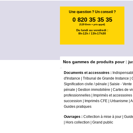
Une question ? Un conseil ?
0 820 35 35 35
(0,20 €/min + prix appel)
Du lundi au vendredi :
8h-12h / 13h-17h30
Nos gammes de produits pour : ju
Documents et accessoires :
Indispensabl
d'Instance
|
Tribunal de Grande Instance
|
Signification civile / pénale
|
Saisie - Vente
pénale
|
Gestion immobilière
|
Cartes de vi
professionnelles
|
Imprimés et accessoires
succession
|
Imprimés CFE
|
Urbanisme
|
A
Guides pratiques
Ouvrages :
Collection à mise à jour
|
Guide
|
Hors collection
|
Grand public