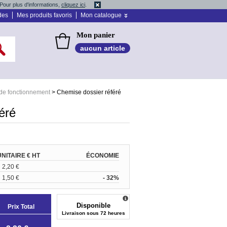
Pour plus d'informations,
cliquez ici
.
des
Mes produits favoris
Mon catalogue
Mon panier
aucun article
de fonctionnement
>
Chemise dossier référé
éré
UNITAIRE € HT
ÉCONOMIE
2,20 €
1,50 €
- 32%
Disponible
Prix Total
Livraison sous 72 heures