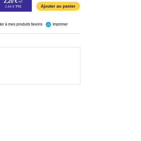
2,20 €
HT
2,64 €
TTC
ter à mes produits favoris
Imprimer