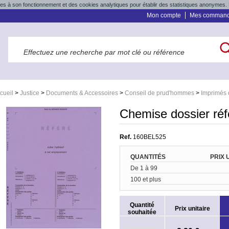
res à son fonctionnement et des cookies analytiques pour établir des statistiques anonymes. 
Mon compte
Mes comman
cueil
>
Justice
>
Documents & Accessoires
>
Conseil de prud'hommes
>
Imprimés 
Chemise dossier réf
Ref.
160BEL525
QUANTITÉS
PRIX 
De 1 à 99
100 et plus
Quantité
Prix unitaire
souhaitée