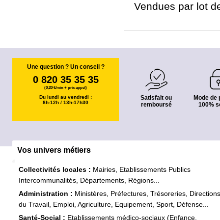
Vendues par lot de
Une question ? Un conseil ?
0 820 35 35 35
(0,20 €/min + prix appel)
Du lundi au vendredi :
Satisfait ou
Mode de 
8h-12h / 13h-17h30
remboursé
100% s
Vos univers métiers
Collectivités locales :
Mairies, Etablissements Publics
Intercommunalités, Départements, Régions...
Administration :
Ministères, Préfectures, Trésoreries, Direction
du Travail, Emploi, Agriculture, Equipement, Sport, Défense...
Santé-Social :
Etablissements médico-sociaux (Enfance,