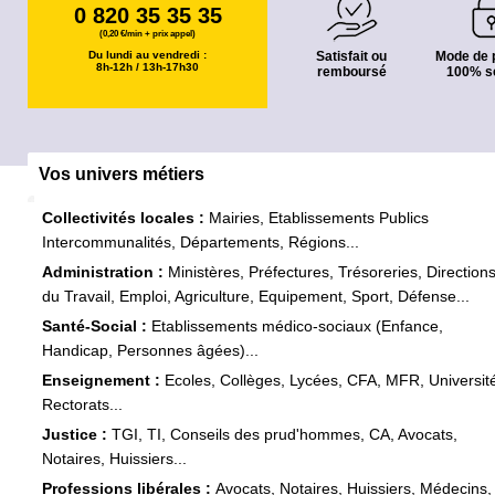
0 820 35 35 35
(0,20 €/min + prix appel)
Du lundi au vendredi :
Satisfait ou
Mode de 
8h-12h / 13h-17h30
remboursé
100% s
Vos univers métiers
Collectivités locales :
Mairies, Etablissements Publics
Intercommunalités, Départements, Régions...
Administration :
Ministères, Préfectures, Trésoreries, Direction
du Travail, Emploi, Agriculture, Equipement, Sport, Défense...
Santé-Social :
Etablissements médico-sociaux (Enfance,
Handicap, Personnes âgées)...
Enseignement :
Ecoles, Collèges, Lycées, CFA, MFR, Universit
Rectorats...
Justice :
TGI, TI, Conseils des prud'hommes, CA, Avocats,
Notaires, Huissiers...
Professions libérales :
Avocats, Notaires, Huissiers, Médecins,