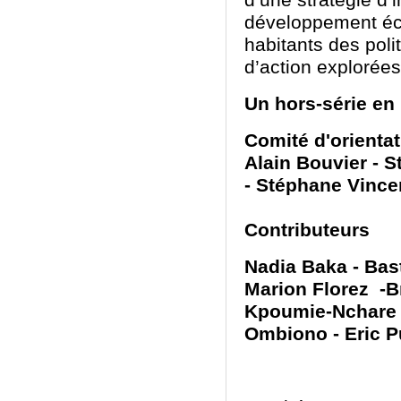
d’une stratégie d’i
développement éc
habitants des poli
d’action exploré
Un hors-série en 
Comité d'orienta
Alain Bouvier - 
- Stéphane Vince
Contributeurs
Nadia Baka - Bast
Marion Florez -B
Kpoumie-Nchare -
Ombiono - Eric Pu