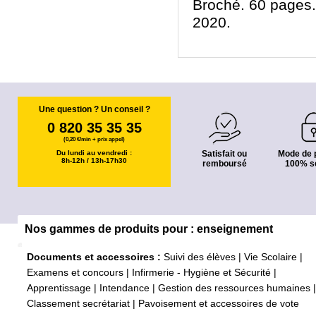
Broché. 60 pages.
2020.
Une question ? Un conseil ?
0 820 35 35 35
(0,20 €/min + prix appel)
Du lundi au vendredi :
Satisfait ou
Mode de 
8h-12h / 13h-17h30
remboursé
100% s
Nos gammes de produits pour : enseignement
Documents et accessoires :
Suivi des élèves
|
Vie Scolaire
|
Examens et concours
|
Infirmerie - Hygiène et Sécurité
|
Apprentissage
|
Intendance
|
Gestion des ressources humaines
|
Classement secrétariat
|
Pavoisement et accessoires de vote