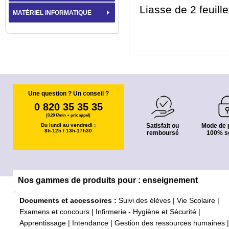
Liasse de 2 feuill
MATÉRIEL INFORMATIQUE
Une question ? Un conseil ?
0 820 35 35 35
(0,20 €/min + prix appel)
Du lundi au vendredi :
Satisfait ou
Mode de 
8h-12h / 13h-17h30
remboursé
100% s
Nos gammes de produits pour : enseignement
Documents et accessoires :
Suivi des élèves
|
Vie Scolaire
|
Examens et concours
|
Infirmerie - Hygiène et Sécurité
|
Apprentissage
|
Intendance
|
Gestion des ressources humaines
|