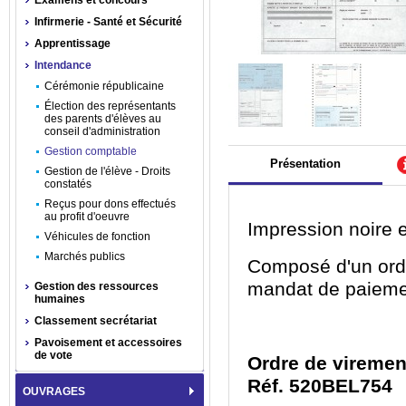
Examens et concours
Infirmerie - Santé et Sécurité
Apprentissage
Intendance
Cérémonie républicaine
Élection des représentants
des parents d'élèves au
conseil d'administration
Gestion comptable
Présentation
Gestion de l'élève - Droits
constatés
Reçus pour dons effectués
au profit d'oeuvre
Impression noire e
Véhicules de fonction
Marchés publics
Composé d'un ordr
mandat de paiemen
Gestion des ressources
humaines
Classement secrétariat
Pavoisement et accessoires
de vote
Ordre de viremen
Réf. 520BEL754
OUVRAGES