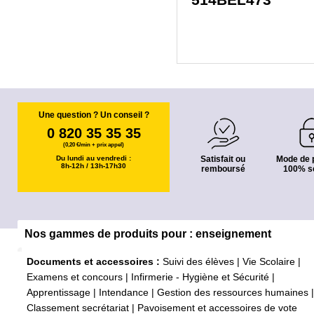
514BEL473
Une question ? Un conseil ?
0 820 35 35 35
(0,20 €/min + prix appel)
Du lundi au vendredi :
Satisfait ou
Mode de 
8h-12h / 13h-17h30
remboursé
100% s
Nos gammes de produits pour : enseignement
Documents et accessoires :
Suivi des élèves
|
Vie Scolaire
|
Examens et concours
|
Infirmerie - Hygiène et Sécurité
|
Apprentissage
|
Intendance
|
Gestion des ressources humaines
|
Classement secrétariat
|
Pavoisement et accessoires de vote