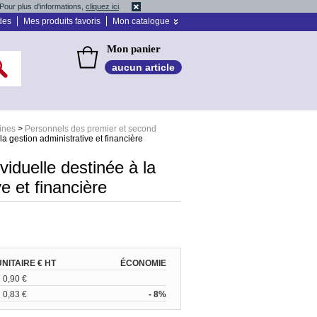
Pour plus d'informations,
cliquez ici
.
des
Mes produits favoris
Mon catalogue
Mon panier
aucun article
ines
>
Personnels des premier et second
la gestion administrative et financière
viduelle destinée à la
e et financière
UNITAIRE € HT
ÉCONOMIE
0,90 €
0,83 €
- 8%