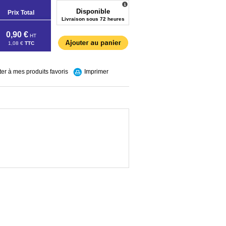
Disponible
Prix Total
Livraison sous 72 heures
0,90 €
HT
1,08 €
TTC
ter à mes produits favoris
Imprimer