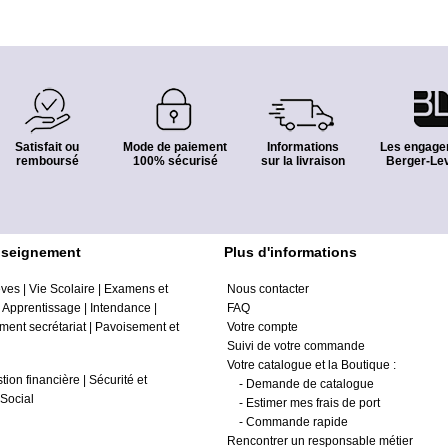
Satisfait ou
Mode de paiement
Informations
Les engage
remboursé
100% sécurisé
sur la livraison
Berger-Lev
nseignement
Plus d'informations
èves
|
Vie Scolaire
|
Examens et
Nous contacter
|
Apprentissage
|
Intendance
|
FAQ
ment secrétariat
|
Pavoisement et
Votre compte
Suivi de votre commande
Votre catalogue et la Boutique :
tion financière
|
Sécurité et
-
Demande de catalogue
Social
-
Estimer mes frais de port
-
Commande rapide
Rencontrer un responsable métier