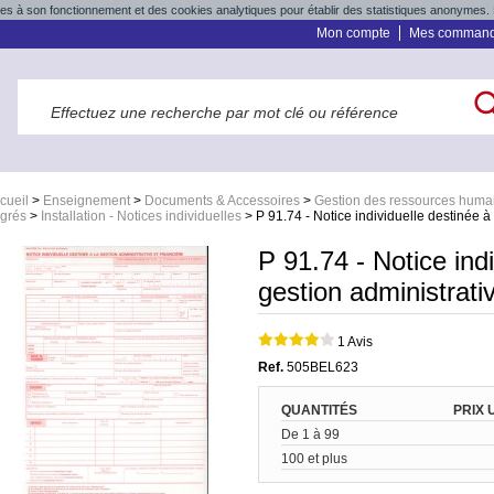
res à son fonctionnement et des cookies analytiques pour établir des statistiques anonymes. 
Mon compte
Mes comman
cueil
>
Enseignement
>
Documents & Accessoires
>
Gestion des ressources huma
grés
>
Installation - Notices individuelles
>
P 91.74 - Notice individuelle destinée à 
P 91.74 - Notice indi
gestion administrativ
1 Avis
Ref.
505BEL623
QUANTITÉS
PRIX 
De 1 à 99
100 et plus