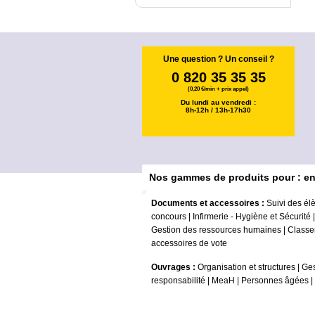
Une question ? Un conseil ?
0 820 35 35 35
(0,20 €/min + prix appel)
Du lundi au vendredi :
8h-12h / 13h-17h30
Nos gammes de produits pour : e
Documents et accessoires :
Suivi des él
concours
|
Infirmerie - Hygiène et Sécurité
Gestion des ressources humaines
|
Classe
accessoires de vote
Ouvrages :
Organisation et structures
|
Ges
responsabilité
|
MeaH
|
Personnes âgées
|