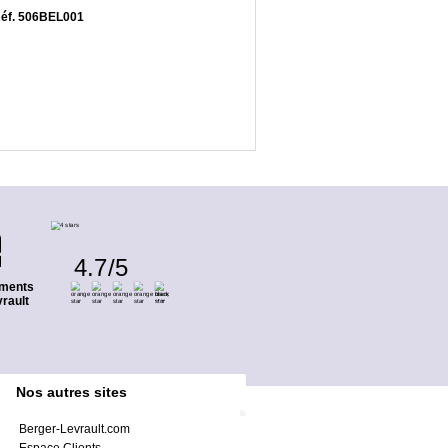
 Réf. 506BEL001
4.7
/
5
ments
rault
Nos autres sites
Berger-Levrault.com