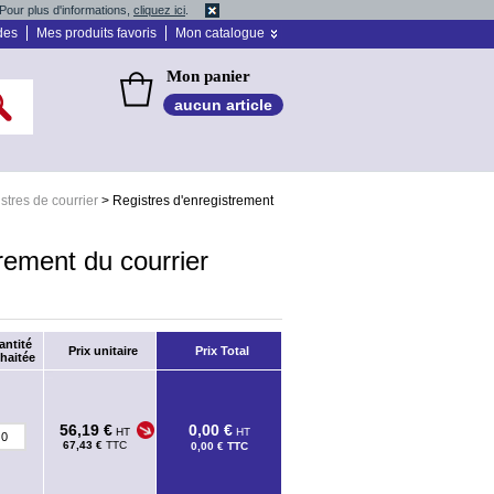
Pour plus d'informations,
cliquez ici
.
des
Mes produits favoris
Mon catalogue
Mon panier
aucun article
stres de courrier
>
Registres d'enregistrement
rement du courrier
antité
Prix unitaire
Prix Total
haitée
56,19 €
0,00 €
HT
HT
67,43 €
TTC
0,00 €
TTC