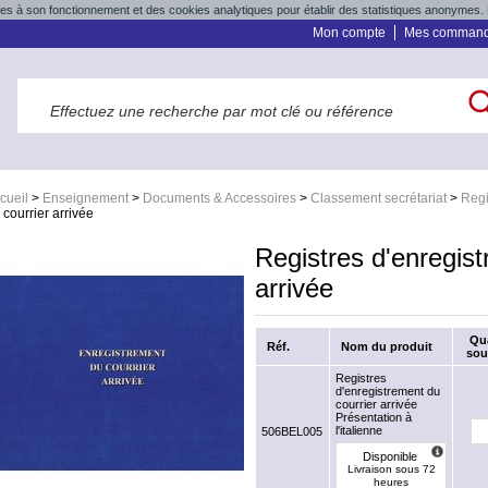
res à son fonctionnement et des cookies analytiques pour établir des statistiques anonymes. 
Mon compte
Mes comman
cueil
>
Enseignement
>
Documents & Accessoires
>
Classement secrétariat
>
Regi
 courrier arrivée
Registres d'enregist
arrivée
Qu
Réf.
Nom du produit
sou
Registres
d'enregistrement du
courrier arrivée
Présentation à
l'italienne
506BEL005
Disponible
Livraison sous 72
heures