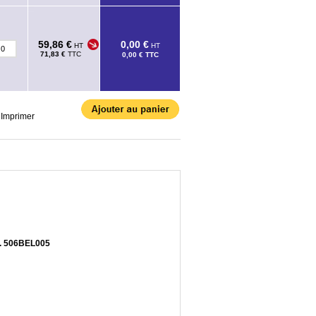
59,86 €
0,00 €
HT
HT
71,83 €
TTC
0,00 €
TTC
Imprimer
éf. 506BEL005