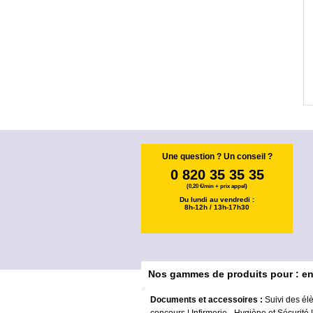
Une question ? Un conseil ?
0 820 35 35 35
(0,20 €/min + prix appel)
Du lundi au vendredi :
8h-12h / 13h-17h30
Nos gammes de produits pour : e
Documents et accessoires :
Suivi des él