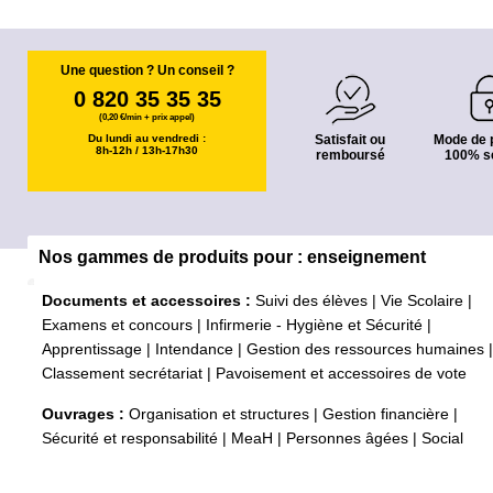
Une question ? Un conseil ?
0 820 35 35 35
(0,20 €/min + prix appel)
Du lundi au vendredi :
Satisfait ou
Mode de 
8h-12h / 13h-17h30
remboursé
100% s
Nos gammes de produits pour : enseignement
Documents et accessoires :
Suivi des élèves
|
Vie Scolaire
|
Examens et concours
|
Infirmerie - Hygiène et Sécurité
|
Apprentissage
|
Intendance
|
Gestion des ressources humaines
|
Classement secrétariat
|
Pavoisement et accessoires de vote
Ouvrages :
Organisation et structures
|
Gestion financière
|
Sécurité et responsabilité
|
MeaH
|
Personnes âgées
|
Social