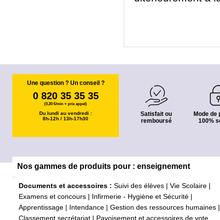
Une question ? Un conseil ?
0 820 35 35 35
(0,20 €/min + prix appel)
Du lundi au vendredi :
Satisfait ou
Mode de 
8h-12h / 13h-17h30
remboursé
100% s
Nos gammes de produits pour : enseignement
Documents et accessoires :
Suivi des élèves
|
Vie Scolaire
|
Examens et concours
|
Infirmerie - Hygiène et Sécurité
|
Apprentissage
|
Intendance
|
Gestion des ressources humaines
|
Classement secrétariat
|
Pavoisement et accessoires de vote