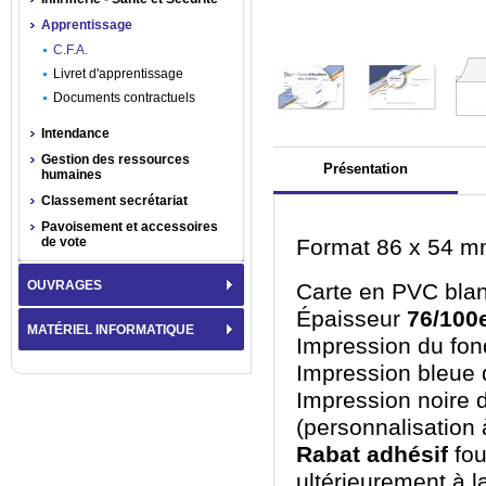
Apprentissage
C.F.A.
Livret d'apprentissage
Documents contractuels
Intendance
Gestion des ressources
Présentation
humaines
Classement secrétariat
Pavoisement et accessoires
de vote
Format 86 x 54 mm 
OUVRAGES
Carte en PVC blan
Épaisseur
76/100
MATÉRIEL INFORMATIQUE
Impression du fon
Impression bleue 
Impression noire 
(personnalisation 
Rabat adhésif
fou
ultérieurement à la