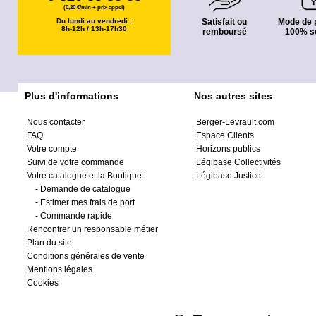
(0,20 €/min + prix appel)
Du lundi au vendredi :
Satisfait ou
Mode de 
8h-12h / 13h-17h30
remboursé
100% s
Plus d'informations
Nos autres sites
Nous contacter
Berger-Levrault.com
FAQ
Espace Clients
Votre compte
Horizons publics
Suivi de votre commande
Légibase Collectivités
Votre catalogue et la Boutique :
Légibase Justice
-
Demande de catalogue
-
Estimer mes frais de port
-
Commande rapide
Rencontrer un responsable métier
Plan du site
Conditions générales de vente
Mentions légales
Cookies