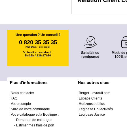
Relation Client Éd
Une question ? Un conseil ?
0 820 35 35 35
(0,20 €/min + prix appel)
Du lundi au vendredi :
Satisfait ou
Mode de 
8h-12h / 13h-17h30
remboursé
100% s
Plus d'informations
Nos autres sites
Nous contacter
Berger-Levrault.com
FAQ
Espace Clients
Votre compte
Horizons publics
Suivi de votre commande
Légibase Collectivités
Votre catalogue et la Boutique :
Légibase Justice
-
Demande de catalogue
-
Estimer mes frais de port