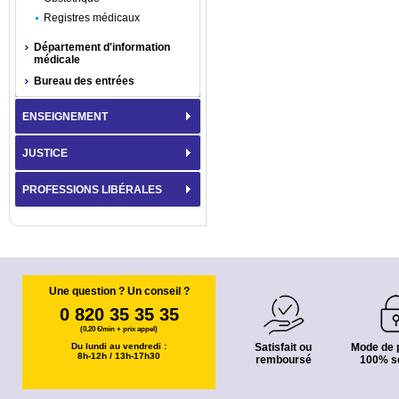
Registres médicaux
Département d'information
médicale
Bureau des entrées
ENSEIGNEMENT
JUSTICE
PROFESSIONS LIBÉRALES
Une question ? Un conseil ?
0 820 35 35 35
(0,20 €/min + prix appel)
Du lundi au vendredi :
Satisfait ou
Mode de 
8h-12h / 13h-17h30
remboursé
100% s