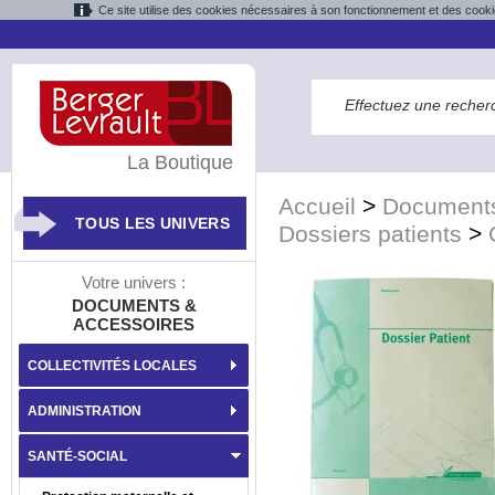
Ce site utilise des cookies nécessaires à son fonctionnement et des cooki
La Boutique
Accueil
>
Documents
TOUS LES UNIVERS
Dossiers patients
>
Votre univers :
DOCUMENTS &
ACCESSOIRES
COLLECTIVITÉS LOCALES
ADMINISTRATION
SANTÉ-SOCIAL