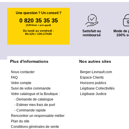
Une question ? Un conseil ?
0 820 35 35 35
(0,20 €/min + prix appel)
Du lundi au vendredi :
Satisfait ou
Mode de 
8h-12h / 13h-17h30
remboursé
100% s
Plus d'informations
Nos autres sites
Nous contacter
Berger-Levrault.com
FAQ
Espace Clients
Votre compte
Horizons publics
Suivi de votre commande
Légibase Collectivités
Votre catalogue et la Boutique :
Légibase Justice
-
Demande de catalogue
-
Estimer mes frais de port
-
Commande rapide
Rencontrer un responsable métier
Plan du site
Conditions générales de vente