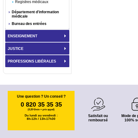
Registres médicaux
Département d'information
médicale
Bureau des entrées
ENSEIGNEMENT
JUSTICE
PROFESSIONS LIBÉRALES
Une question ? Un conseil ?
0 820 35 35 35
(0,20 €/min + prix appel)
Du lundi au vendredi :
Satisfait ou
Mode de 
8h-12h / 13h-17h30
remboursé
100% s