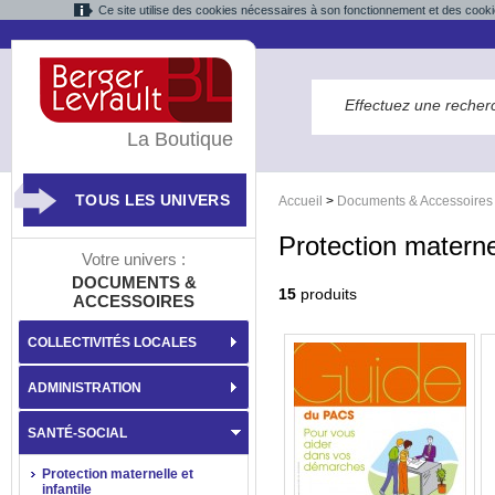
Ce site utilise des cookies nécessaires à son fonctionnement et des cooki
La Boutique
TOUS LES UNIVERS
Accueil
>
Documents & Accessoires
Protection maternel
Votre univers :
DOCUMENTS &
15
produits
ACCESSOIRES
COLLECTIVITÉS LOCALES
ADMINISTRATION
SANTÉ-SOCIAL
Protection maternelle et
infantile