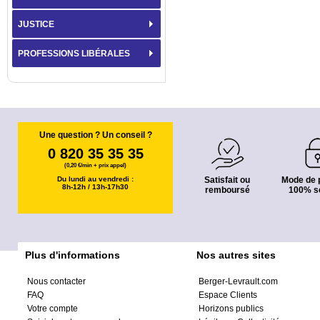
JUSTICE
PROFESSIONS LIBÉRALES
Une question ? Un conseil ?
0 820 35 35 35
(0,20 €/min + prix appel)
Du lundi au vendredi :
Satisfait ou
Mode de 
8h-12h / 13h-17h30
remboursé
100% s
Plus d'informations
Nos autres sites
Nous contacter
Berger-Levrault.com
FAQ
Espace Clients
Votre compte
Horizons publics