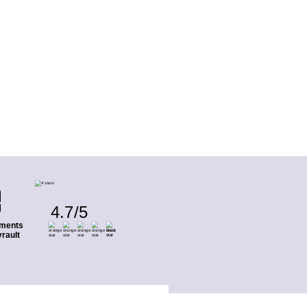
4.7
/
5
ments
rault