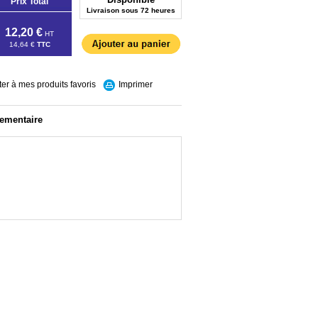
Prix Total
Livraison sous 72 heures
12,20 €
HT
14,64 €
TTC
ter à mes produits favoris
Imprimer
lementaire