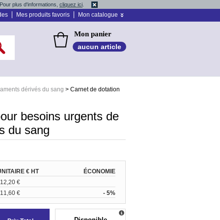
Pour plus d'informations,
cliquez ici
.
des
Mes produits favoris
Mon catalogue
Mon panier
aucun article
aments dérivés du sang
>
Carnet de dotation
pour besoins urgents de
s du sang
UNITAIRE € HT
ÉCONOMIE
12,20 €
11,60 €
- 5%
Disponible