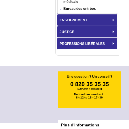
médicale
Bureau des entrées
ENSEIGNEMENT
JUSTICE
PROFESSIONS LIBÉRALES
Une question ? Un conseil ?
0 820 35 35 35
(0,20 €/min + prix appel)
Du lundi au vendredi :
8h-12h / 13h-17h30
Plus d'informations