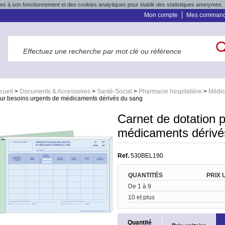
res à son fonctionnement et des cookies analytiques pour établir des statistiques anonymes. 
Mon compte
Mes comman
cueil
>
Documents & Accessoires
>
Santé-Social
>
Pharmacie hospitalière
>
Médic
ur besoins urgents de médicaments dérivés du sang
Carnet de dotation 
médicaments dérivé
Ref.
530BEL190
QUANTITÉS
PRIX 
De 1 à 9
10 et plus
Quantité