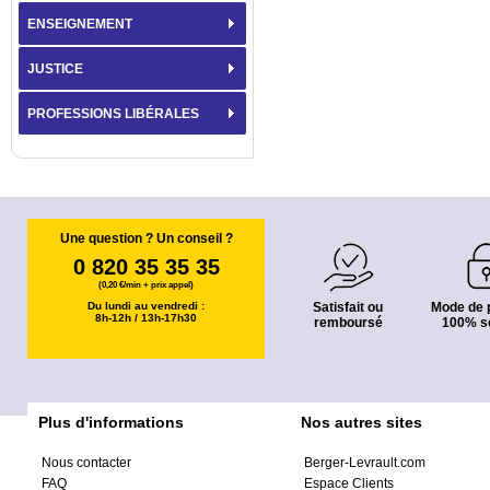
ENSEIGNEMENT
JUSTICE
PROFESSIONS LIBÉRALES
Une question ? Un conseil ?
0 820 35 35 35
(0,20 €/min + prix appel)
Du lundi au vendredi :
Satisfait ou
Mode de 
8h-12h / 13h-17h30
remboursé
100% s
Plus d'informations
Nos autres sites
Nous contacter
Berger-Levrault.com
FAQ
Espace Clients