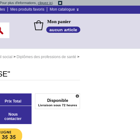
Pour plus d'informations,
cliquez ici
.
des
Mes produits favoris
Mon catalogue
Mon panier
aucun article
l social
>
Diplômes des professions de santé
>
SE"
Disponible
Prix Total
Livraison sous 72 heures
Nous
contacter