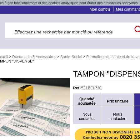
res à son fonctionnement et des cookies analytiques pour établir des statistiques anonymes. 
Mon compte
Mes comman
cueil
>
Documents & Accessoires
>
Santé-Social
>
Formations de santé et du travai
AMPON "DISPENSE"
TAMPON "DISPEN
Ref.
531BEL720
Quantité
Prix unitaire
souhaitée
Nous
Nous
contacter
contacter