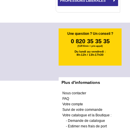
PROFESSIONS LIBÉRALES
Une question ? Un conseil ?
0 820 35 35 35
(0,20 €/min + prix appel)
Du lundi au vendredi :
8h-12h / 13h-17h30
Plus d'informations
Nous contacter
FAQ
Votre compte
Suivi de votre commande
Votre catalogue et la Boutique :
-
Demande de catalogue
-
Estimer mes frais de port