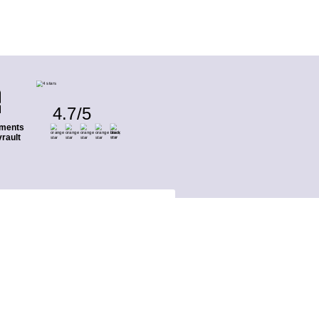
4.7
/
5
ments
rault