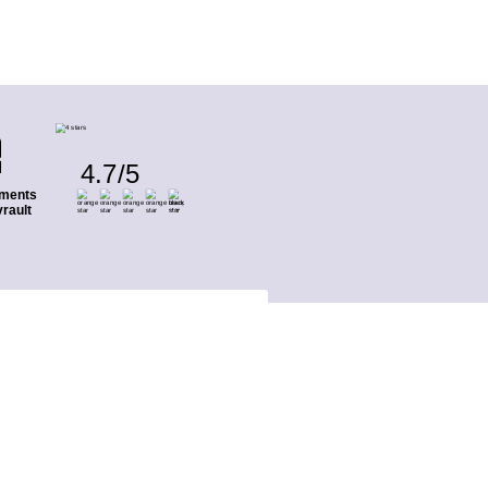
4.7
/
5
ments
rault