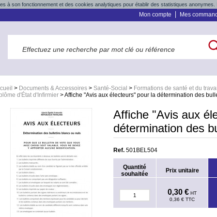
res à son fonctionnement et des cookies analytiques pour établir des statistiques anonymes. 
Mon compte
Mes comman
cueil
>
Documents & Accessoires
>
Santé-Social
>
Formations de santé et du travai
plôme d'État d'Infirmier
>
Affiche "Avis aux électeurs" pour la détermination des bull
Affiche "Avis aux él
détermination des bu
Ref.
501BEL504
Quantité
Prix unitaire
souhaitée
0,30 €
HT
0,36 €
TTC