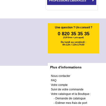
PROFESSIONS LIBÉRALES
Une question ? Un conseil ?
0 820 35 35 35
(0,20 €/min + prix appel)
Du lundi au vendredi :
8h-12h / 13h-17h30
Plus d'informations
Nous contacter
FAQ
Votre compte
Suivi de votre commande
Votre catalogue et la Boutique :
-
Demande de catalogue
-
Estimer mes frais de port