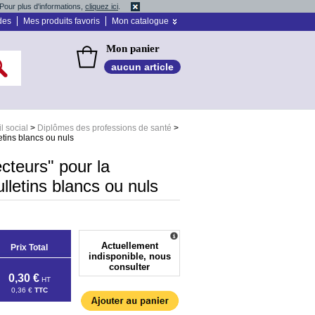
Pour plus d'informations,
cliquez ici
.
des
Mes produits favoris
Mon catalogue
Mon panier
aucun article
l social
>
Diplômes des professions de santé
>
etins blancs ou nuls
ecteurs" pour la
lletins blancs ou nuls
Actuellement
Prix Total
indisponible, nous
consulter
0,30 €
HT
0,36 €
TTC