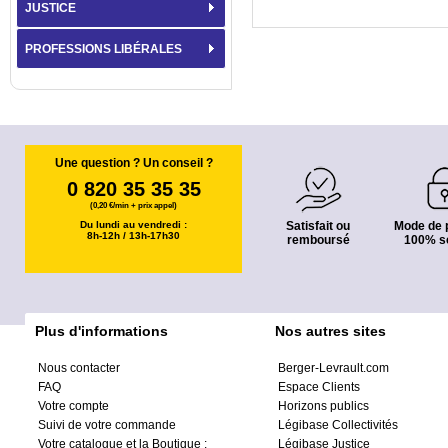
JUSTICE
PROFESSIONS LIBÉRALES
Une question ? Un conseil ?
0 820 35 35 35
(0,20 €/min + prix appel)
Du lundi au vendredi :
Satisfait ou
Mode de 
8h-12h / 13h-17h30
remboursé
100% s
Plus d'informations
Nos autres sites
Nous contacter
Berger-Levrault.com
FAQ
Espace Clients
Votre compte
Horizons publics
Suivi de votre commande
Légibase Collectivités
Votre catalogue et la Boutique :
Légibase Justice