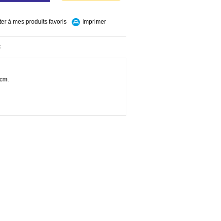
ter à mes produits favoris
Imprimer
t
 cm.