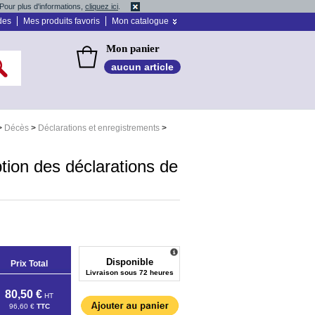
Pour plus d'informations,
cliquez ici
.
des
Mes produits favoris
Mon catalogue
Mon panier
aucun article
>
Décès
>
Déclarations et enregistrements
>
ption des déclarations de
Disponible
Prix Total
Livraison sous 72 heures
80,50 €
HT
96,60 €
TTC