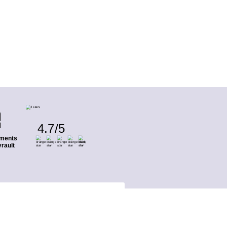
4.7
/
5
ments
rault