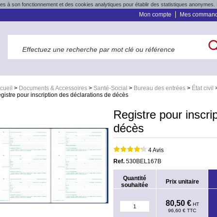
res à son fonctionnement et des cookies analytiques pour établir des statistiques anonymes. 
Mon compte
Mes comman
cueil
>
Documents & Accessoires
>
Santé-Social
>
Bureau des entrées
>
État civil
gistre pour inscription des déclarations de décès
Registre pour inscri
décès
4 Avis
Ref.
530BEL167B
Quantité
Prix unitaire
souhaitée
80,50 €
HT
96,60 €
TTC