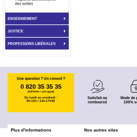
des sorties
ENSEIGNEMENT
JUSTICE
PROFESSIONS LIBÉRALES
Une question ? Un conseil ?
0 820 35 35 35
(0,20 €/min + prix appel)
Du lundi au vendredi :
Satisfait ou
Mode de 
8h-12h / 13h-17h30
remboursé
100% s
Plus d'informations
Nos autres sites