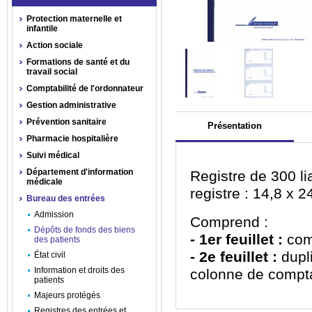
Protection maternelle et
infantile
Action sociale
Formations de santé et du
travail social
Comptabilité de l'ordonnateur
Gestion administrative
Prévention sanitaire
Présentation
Pharmacie hospitalière
Suivi médical
Département d'information
Registre de 300 li
médicale
registre : 14,8 x 
Bureau des entrées
Admission
Comprend :
Dépôts de fonds des biens
- 1
er
feuillet :
com
des patients
- 2
e
feuillet :
dupl
État civil
Information et droits des
colonne de compta
patients
Majeurs protégés
Registres des entrées et