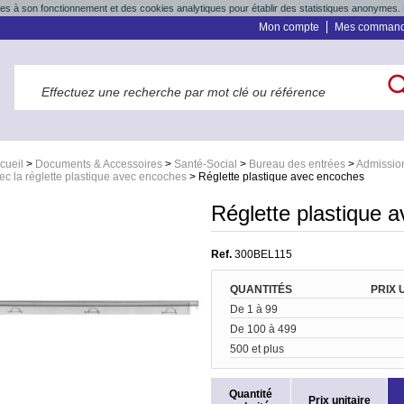
res à son fonctionnement et des cookies analytiques pour établir des statistiques anonymes. 
Mon compte
Mes comman
cueil
>
Documents & Accessoires
>
Santé-Social
>
Bureau des entrées
>
Admissio
ec la réglette plastique avec encoches
>
Réglette plastique avec encoches
Réglette plastique 
Ref.
300BEL115
QUANTITÉS
PRIX 
De 1 à 99
De 100 à 499
500 et plus
Quantité
Prix unitaire