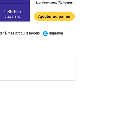
Livraison sous 72 heures
1,85 €
HT
2,22 €
TTC
ter à mes produits favoris
Imprimer