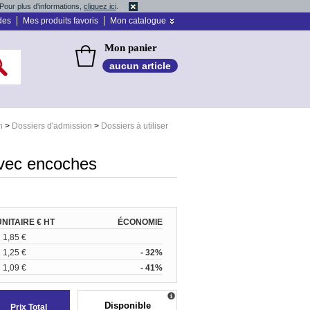
Pour plus d'informations,
cliquez ici
.
des
Mes produits favoris
Mon catalogue
Mon panier
aucun article
n
>
Dossiers d'admission
>
Dossiers à utiliser
avec encoches
UNITAIRE € HT
ÉCONOMIE
1,85 €
1,25 €
- 32%
1,09 €
- 41%
Disponible
Prix Total