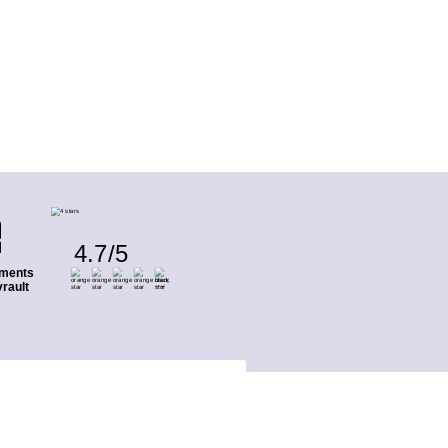
4.7
/
5
ments
rault