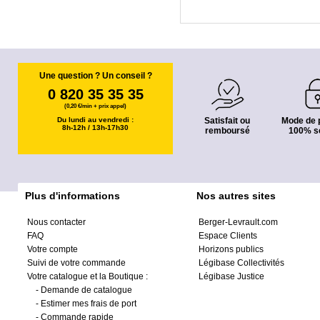
Une question ? Un conseil ?
0 820 35 35 35
(0,20 €/min + prix appel)
Du lundi au vendredi :
Satisfait ou
Mode de 
8h-12h / 13h-17h30
remboursé
100% s
Plus d'informations
Nos autres sites
Nous contacter
Berger-Levrault.com
FAQ
Espace Clients
Votre compte
Horizons publics
Suivi de votre commande
Légibase Collectivités
Votre catalogue et la Boutique :
Légibase Justice
-
Demande de catalogue
-
Estimer mes frais de port
-
Commande rapide