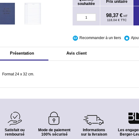
Prix unitaire
souhaitée
98,37 €
HT
118,04 €
TTC
Recommander à un tiers
Ajou
Présentation
Avis client
Format 24 x 32 cm.
Satisfait ou
Mode de paiement
Informations
Les engage
remboursé
100% sécurisé
sur la livraison
Berger-Lev