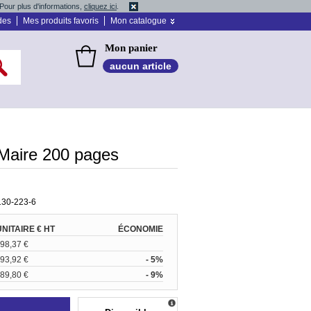
Pour plus d'informations,
cliquez ici
.
des
Mes produits favoris
Mon catalogue
Mon panier
aucun article
 Maire 200 pages
130-223-6
UNITAIRE € HT
ÉCONOMIE
98,37 €
93,92 €
- 5%
89,80 €
- 9%