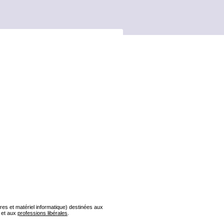
s et matériel informatique) destinées aux
et aux
professions libérales
.