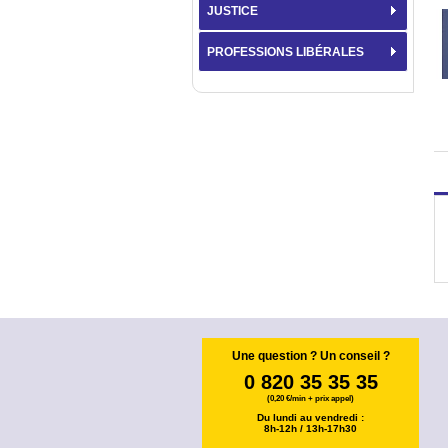
JUSTICE
PROFESSIONS LIBÉRALES
Une question ? Un conseil ?
0 820 35 35 35
(0,20 €/min + prix appel)
Du lundi au vendredi :
8h-12h / 13h-17h30