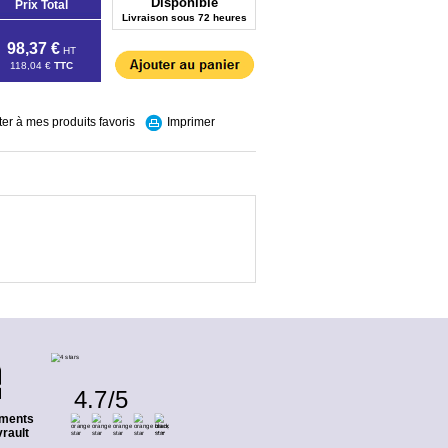
Disponible
Prix Total
Livraison sous 72 heures
98,37 €
HT
118,04 €
TTC
ter à mes produits favoris
Imprimer
4.7
/
5
ments
rault