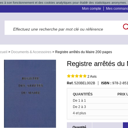
res à son fonctionnement et des cookies analytiques pour établir des statistiques anonymes. 
Mon compte
Mes comman
cueil
>
Documents & Accessoires
>
Registre arrêtés du Maire 200 pages
Registre arrêtés du
2 Avis
Ref.
520BEL002B
ISBN :
978-2-85
QUANTITÉS
PRIX 
De 1 à 1
De 2 à 3
4 et plus
Quantité