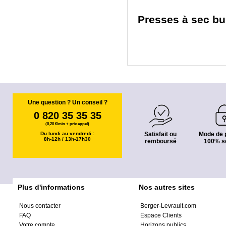
Presses à sec bu
Une question ? Un conseil ?
0 820 35 35 35
(0,20 €/min + prix appel)
Du lundi au vendredi :
Satisfait ou
Mode de 
8h-12h / 13h-17h30
remboursé
100% s
Plus d'informations
Nos autres sites
Nous contacter
Berger-Levrault.com
FAQ
Espace Clients
Votre compte
Horizons publics