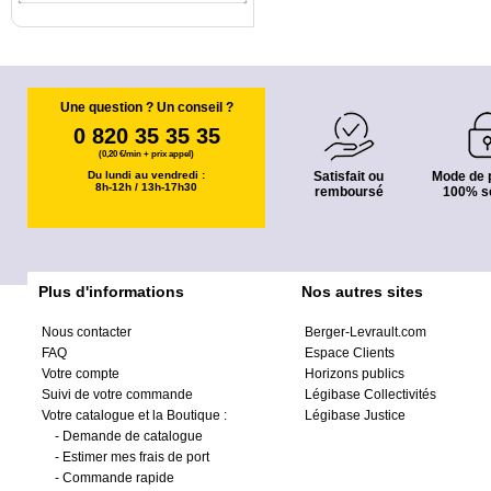
Une question ? Un conseil ?
0 820 35 35 35
(0,20 €/min + prix appel)
Du lundi au vendredi :
Satisfait ou
Mode de 
8h-12h / 13h-17h30
remboursé
100% s
Plus d'informations
Nos autres sites
Nous contacter
Berger-Levrault.com
FAQ
Espace Clients
Votre compte
Horizons publics
Suivi de votre commande
Légibase Collectivités
Votre catalogue et la Boutique :
Légibase Justice
-
Demande de catalogue
-
Estimer mes frais de port
-
Commande rapide