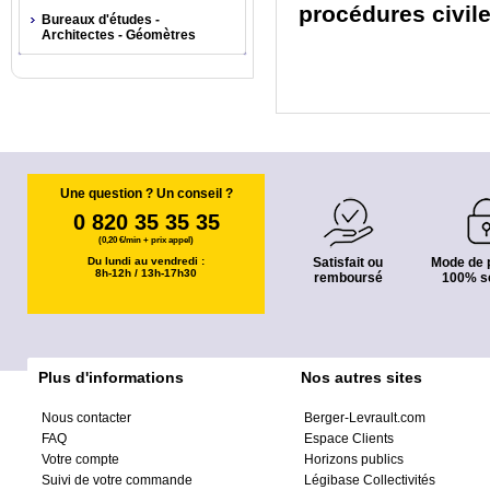
procédures civil
Bureaux d'études -
Architectes - Géomètres
Une question ? Un conseil ?
0 820 35 35 35
(0,20 €/min + prix appel)
Du lundi au vendredi :
Satisfait ou
Mode de 
8h-12h / 13h-17h30
remboursé
100% s
Plus d'informations
Nos autres sites
Nous contacter
Berger-Levrault.com
FAQ
Espace Clients
Votre compte
Horizons publics
Suivi de votre commande
Légibase Collectivités