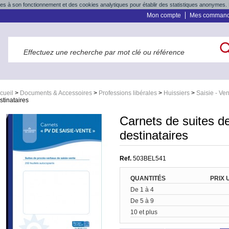
res à son fonctionnement et des cookies analytiques pour établir des statistiques anonymes. 
Mon compte
Mes comman
cueil
>
Documents & Accessoires
>
Professions libérales
>
Huissiers
>
Saisie - Ve
stinataires
Carnets de suites d
destinataires
Ref.
503BEL541
QUANTITÉS
PRIX 
De 1 à 4
De 5 à 9
10 et plus