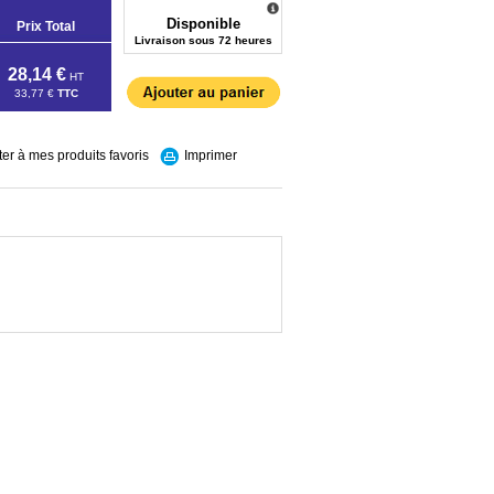
Disponible
Prix Total
Livraison sous 72 heures
28,14 €
HT
33,77 €
TTC
ter à mes produits favoris
Imprimer