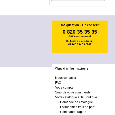
Une question ? Un conseil ?
0 820 35 35 35
(0,20 €/min + prix appel)
Du lundi au vendredi :
8h-12h / 13h-17h30
Plus d'informations
Nous contacter
FAQ
Votre compte
Suivi de votre commande
Votre catalogue et la Boutique :
-
Demande de catalogue
-
Estimer mes frais de port
-
Commande rapide