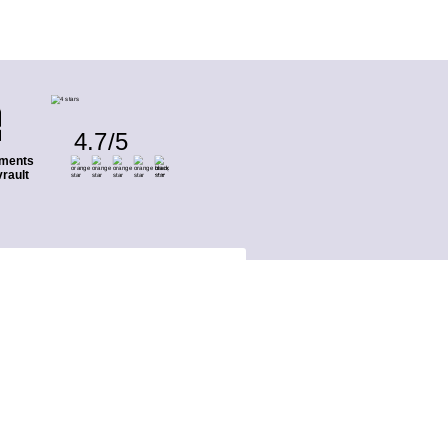
4.7
/
5
ments
rault