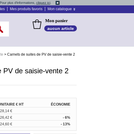
Pour plus d'informations,
cliquez ici
.
des
Mes produits favoris
Mon catalogue
Mon panier
aucun article
nte
>
Carnets de suites de PV de saisie-vente 2
e PV de saisie-vente 2
UNITAIRE € HT
ÉCONOMIE
28,14 €
26,42 €
- 6%
24,60 €
- 13%