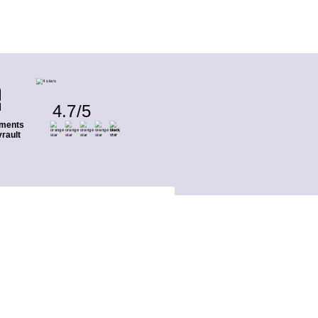
4.7
/
5
ments
rault