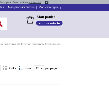
Pour plus d'informations,
cliquez ici
.
des
Mes produits favoris
Mon catalogue
Mon panier
aucun article
 accessoires de fonctionnement
>
Accessoires
Grille
Liste
par page