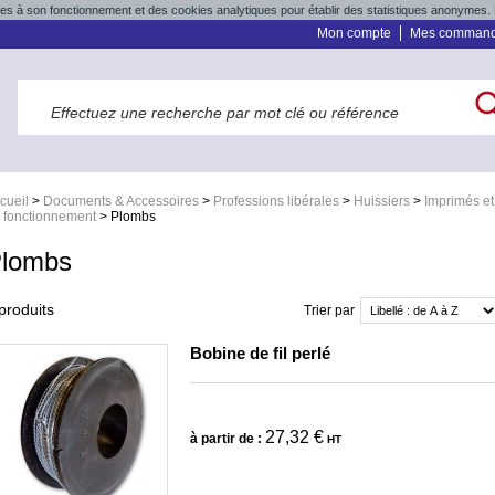
res à son fonctionnement et des cookies analytiques pour établir des statistiques anonymes. 
Mon compte
Mes comman
cueil
>
Documents & Accessoires
>
Professions libérales
>
Huissiers
>
Imprimés et
 fonctionnement
>
Plombs
lombs
produits
Trier par
Bobine de fil perlé
27,32 €
à partir de :
HT