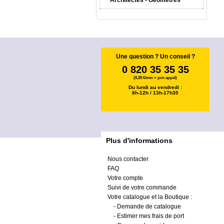
Architectes - Géomètres
Une question ? Un conseil ?
0 820 35 35 35
(0,20 €/min + prix appel)
Du lundi au vendredi :
8h-12h / 13h-17h30
Plus d'informations
Nous contacter
FAQ
Votre compte
Suivi de votre commande
Votre catalogue et la Boutique :
-
Demande de catalogue
-
Estimer mes frais de port