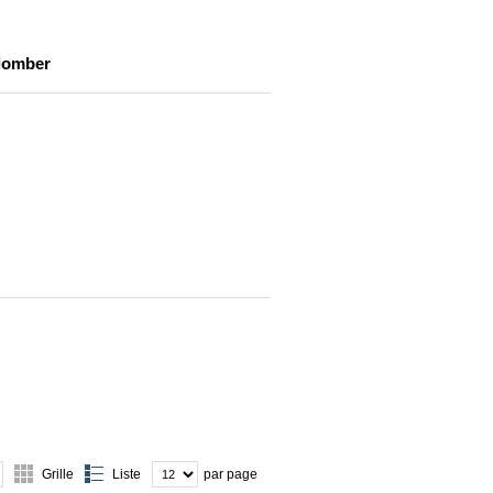
plomber
Grille
Liste
par page